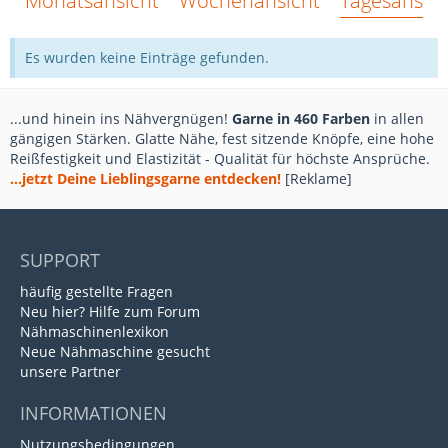
Monatsansicht
Wochenansicht
Tagesansich
Es wurden keine Einträge gefunden.
...und hinein ins Nähvergnügen!
Garne in 460 Farben
in allen
gängigen Stärken. Glatte Nähe, fest sitzende Knöpfe, eine hohe
Reißfestigkeit und Elastizität - Qualität für höchste Ansprüche.
...jetzt Deine Lieblingsgarne entdecken!
[Reklame]
SUPPORT
häufig gestellte Fragen
Neu hier? Hilfe zum Forum
Nähmaschinenlexikon
Neue Nähmaschine gesucht
unsere Partner
INFORMATIONEN
Nutzungsbedingungen