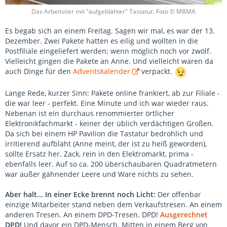
Das Arbeitstier mit "aufgeblähter" Tastatur. Foto © MBMA
Es begab sich an einem Freitag. Sagen wir mal, es war der 13.
Dezember. Zwei Pakete hatten es eilig und wollten in die
Postfiliale eingeliefert werden; wenn möglich noch vor zwölf.
Vielleicht gingen die Pakete an Anne. Und vielleicht waren da
auch Dinge für den
Adventskalender
verpackt.
Lange Rede, kurzer Sinn: Pakete online frankiert, ab zur Filiale -
die war leer - perfekt. Eine Minute und ich war wieder raus.
Nebenan ist ein durchaus renommierter örtlicher
Elektronikfachmarkt - keiner der üblich verdächtigen Großen.
Da sich bei einem HP Pavilion die Tastatur bedrohlich und
irritierend aufbläht (Anne meint, der ist zu heiß geworden),
sollte Ersatz her. Zack, rein in den Elektromarkt, prima -
ebenfalls leer. Auf so ca. 200 überschaubaren Quadratmetern
war außer gähnender Leere und Ware nichts zu sehen.
Aber halt... In einer Ecke brennt noch Licht:
Der offenbar
einzige Mitarbeiter stand neben dem Verkaufstresen. An einem
anderen Tresen. An einem DPD-Tresen. DPD!
Ausgerechnet
DPD!
Und davor ein DPD-Mensch. Mitten in einem Berg von