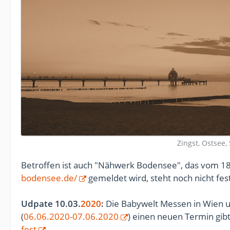
Zingst, Ostsee
Betroffen ist auch "Nähwerk Bodensee", das vom 18. 
bodensee.de/
gemeldet wird, steht noch nicht fe
Udpate 10.03.
2020
:
Die Babywelt Messen in Wien 
(
06.06.2020-07.06.2020
) einen neuen Termin gibt
fest
.