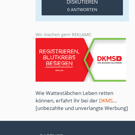
DISKUTIEREN
0 ANTWORTEN
Wir machen gern REKLAME:
Wie Wattestäbchen Leben retten
können, erfahrt ihr bei der
DKMS
...
[unbezahlte und unverlangte Werbung]