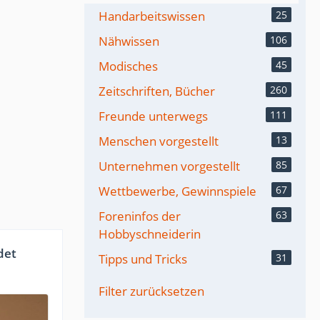
Handarbeitswissen
25
Nähwissen
106
Modisches
45
Zeitschriften, Bücher
260
Freunde unterwegs
111
Menschen vorgestellt
13
Unternehmen vorgestellt
85
Wettbewerbe, Gewinnspiele
67
Foreninfos der
63
Hobbyschneiderin
det
Tipps und Tricks
31
Filter zurücksetzen