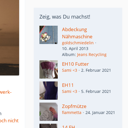
Zeig, was Du machst!
Abdeckung
Nähmaschine
goldschmiedelin
10. April 2013
Album
Jeans Recycling
EH10 Futter
Sami <3
2. Februar 2021
EH11
werk-
Sami <3
5. Februar 2021
Zopfmütze
fiammetta
24. Januar 2021
n
och nicht
14 EH