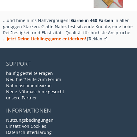
...und hinein ins Nähvergnügen!
Garne in 460 Farben
in allen
gängigen Stärken. Glatte Nähe, fest sitzende Knöpfe, eine hohe
Reißfestigkeit und Elastizität - Qualität für höchste Ansprüche.
...jetzt Deine Lieblingsgarne entdecken!
[Reklame]
SUPPORT
häufig gestellte Fragen
Neu hier? Hilfe zum Forum
Nähmaschinenlexikon
Neue Nähmaschine gesucht
unsere Partner
INFORMATIONEN
Nutzungsbedingungen
Einsatz von Cookies
Datenschutzerklärung