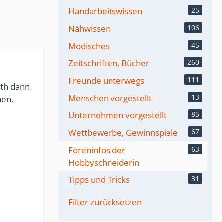
Handarbeitswissen
25
Nähwissen
106
Modisches
45
Zeitschriften, Bücher
260
Freunde unterwegs
111
rth dann
Menschen vorgestellt
13
nen.
Unternehmen vorgestellt
85
Wettbewerbe, Gewinnspiele
67
Foreninfos der
63
Hobbyschneiderin
Tipps und Tricks
31
Filter zurücksetzen