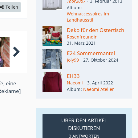
Thor2007
3. Februar 2013
Teilen
Album
Wohnaccessoires im
Landhausstil
Deko für den Ostertisch
Rosenfreundin
31. März 2021
E24 Sommermantel
Joly99
27. Oktober 2024
EH33
Naeomi
3. April 2022
e, eine
Album
Naeomi Atelier
Reklame]
ÜBER DEN ARTIKEL
DISKUTIEREN
0 ANTWORTEN