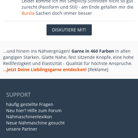
Leider komme ich mit Simplicty-Schnitten nicht so gut
zurecht (Passform und Stil) - am Ende gefallen mir die
Burda
-Sachen doch immer besser
DISKUTIERE MIT!
...und hinein ins Nähvergnügen!
Garne in 460 Farben
in allen
gängigen Stärken. Glatte Nähe, fest sitzende Knöpfe, eine hohe
Reißfestigkeit und Elastizität - Qualität für höchste Ansprüche.
...jetzt Deine Lieblingsgarne entdecken!
[Reklame]
SUPPORT
häufig gestellte Fragen
Neu hier? Hilfe zum Forum
Nähmaschinenlexikon
Neue Nähmaschine gesucht
unsere Partner