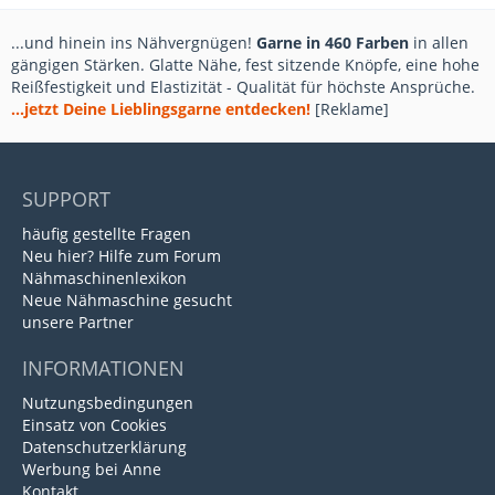
...und hinein ins Nähvergnügen!
Garne in 460 Farben
in allen
gängigen Stärken. Glatte Nähe, fest sitzende Knöpfe, eine hohe
Reißfestigkeit und Elastizität - Qualität für höchste Ansprüche.
...jetzt Deine Lieblingsgarne entdecken!
[Reklame]
SUPPORT
häufig gestellte Fragen
Neu hier? Hilfe zum Forum
Nähmaschinenlexikon
Neue Nähmaschine gesucht
unsere Partner
INFORMATIONEN
Nutzungsbedingungen
Einsatz von Cookies
Datenschutzerklärung
Werbung bei Anne
Kontakt