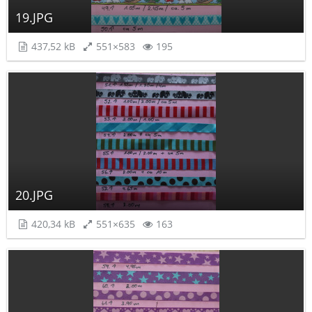
19.JPG
437,52 kB
551×583
195
20.JPG
420,34 kB
551×635
163