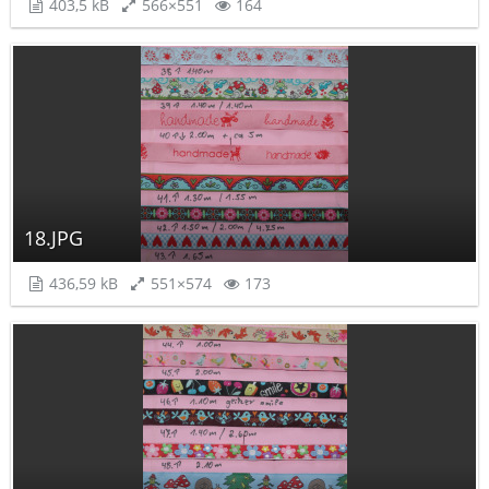
403,5 kB
566×551
164
18.JPG
436,59 kB
551×574
173