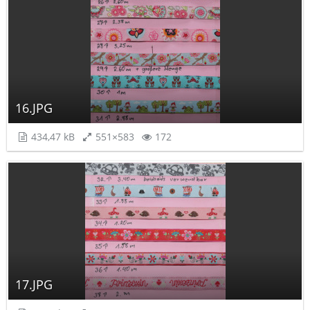
16.JPG
434,47 kB
551×583
172
17.JPG