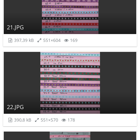
21.JPG
397,39 kB
551×604
169
22.JPG
390,8 kB
551×570
178