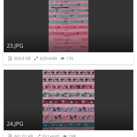
23.JPG
304,9 kB
420×640
176
24.JPG
461,02 kB
551×640
198