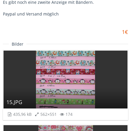
Es gibt noch eine zweite Anzeige mit Bändern.
Paypal und Versand möglich
1€
Bilder
15.JPG
435,96 kB
562×551
174