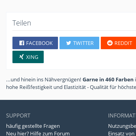
Teilen
FACEBOOK
TWITTER
REDDIT
XING
...und hinein ins Nähvergnügen!
Garne in 460 Farben
i
hohe Reißfestigkeit und Elastizität - Qualität für höchs
SUPPORT
INFORMAT
häufig gestellte Fragen
Nutzungsb
Neu hier? Hilfe zum Forum
Einsatz von