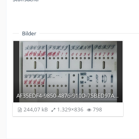
Bilder
AF35EDF4-9850-4876-910D-75BED97AD821.jpeg
244,07 kB
1.329×836
798