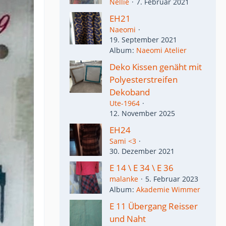
Nellie
7. Februar 2021
EH21
Naeomi
19. September 2021
Album
Naeomi Atelier
Deko Kissen genäht mit
Polyesterstreifen
Dekoband
Ute-1964
12. November 2025
EH24
Sami <3
30. Dezember 2021
E 14 \ E 34 \ E 36
malanke
5. Februar 2023
Album
Akademie Wimmer
E 11 Übergang Reisser
und Naht