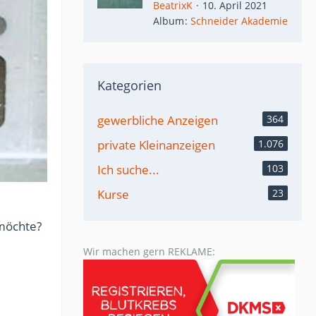
BeatrixK
10. April 2021
Album
Schneider Akademie
Kategorien
gewerbliche Anzeigen
364
private Kleinanzeigen
1.076
Ich suche...
103
Kurse
23
 möchte?
Wir machen gern REKLAME: