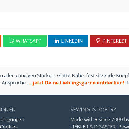
WHATSAPP
LINKEDIN
PINTEREST
n allen gängigen Stärken. Glatte Nähe, fest sitzende Knöpf
te Ansprüche.
...jetzt Deine Lieblingsgarne entdecken!
[
IONEN
SEWING IS POETRY
edingungen
Made with ♥ since 2000 
 Cookies
LIEBLER & DISASTER. Pow