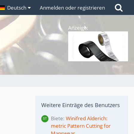
n
Deutsch
Links
Anmelden oder registrieren
Anzeige:
Weitere Einträge des Benutzers
Biete
Winifred Alderich:
metric Pattern Cutting for
Manswear