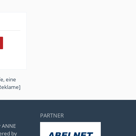
e, eine
Reklame]
PARTNER
by ANNE
ered by