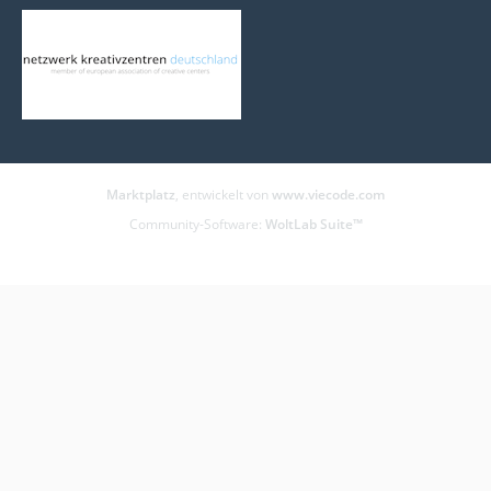
Marktplatz
, entwickelt von
www.viecode.com
Community-Software:
WoltLab Suite™