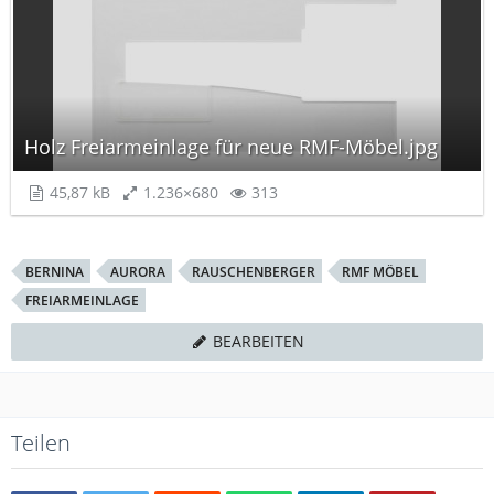
Holz Freiarmeinlage für neue RMF-Möbel.jpg
45,87 kB
1.236×680
313
BERNINA
AURORA
RAUSCHENBERGER
RMF MÖBEL
FREIARMEINLAGE
BEARBEITEN
Teilen