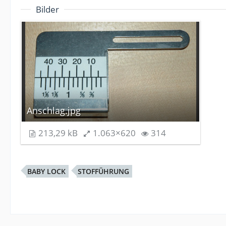
Bilder
Anschlag.jpg
213,29 kB
1.063×620
314
BABY LOCK
STOFFÜHRUNG