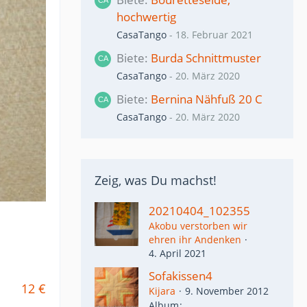
hochwertig
CasaTango
-
18. Februar 2021
Biete
Burda Schnittmuster
CasaTango
-
20. März 2020
Biete
Bernina Nähfuß 20 C
CasaTango
-
20. März 2020
Zeig, was Du machst!
20210404_102355
Akobu verstorben wir
ehren ihr Andenken
4. April 2021
Sofakissen4
12 €
Kijara
9. November 2012
Album