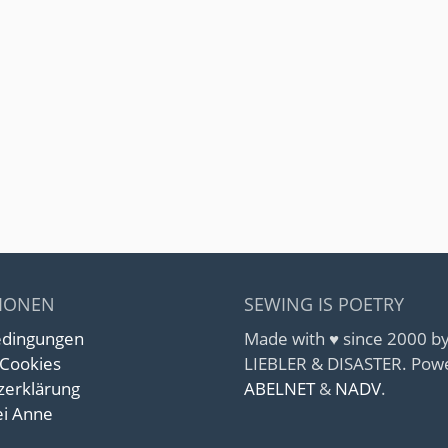
IONEN
SEWING IS POETRY
edingungen
Made with ♥ since 2000 
 Cookies
LIEBLER & DISASTER. Pow
zerklärung
ABELNET
&
NADV
.
i Anne