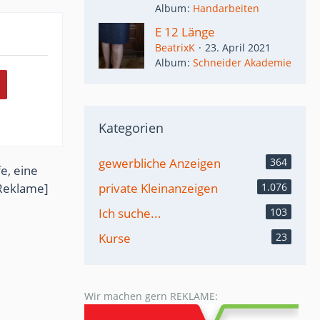
Album
Handarbeiten
E 12 Länge
BeatrixK
23. April 2021
Album
Schneider Akademie
Kategorien
gewerbliche Anzeigen
364
e, eine
Reklame]
private Kleinanzeigen
1.076
Ich suche...
103
Kurse
23
Wir machen gern REKLAME: