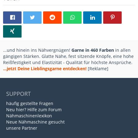
...und hinein ins Nähvergnügen!
Garne in 460 Farben
in allen
gängigen Stärken. Glatte Nähe, fest sitzende Knöpfe, eine hohe
Reißfestigkeit und Elastizität - Qualität für höchste Ansprüche.
...jetzt Deine Lieblingsgarne entdecken!
[Reklame]
SUPPORT
häufig gestellte Fragen
Neu hier? Hilfe zum Forum
Nähmaschinenlexikon
Neue Nähmaschine gesucht
unsere Partner