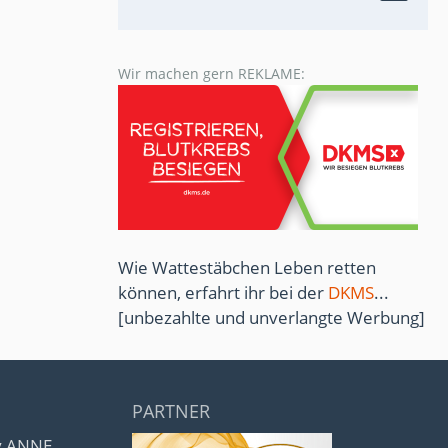
Wir machen gern REKLAME:
Wie Wattestäbchen Leben retten
können, erfahrt ihr bei der
DKMS
...
[unbezahlte und unverlangte Werbung]
PARTNER
by ANNE