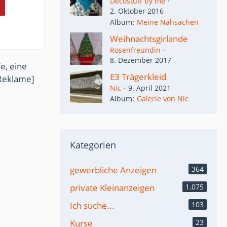
Decostuff by me
2. Oktober 2016
Album
Meine Nähsachen
Weihnachtsgirlande
Rosenfreundin
8. Dezember 2017
e, eine
E3 Trägerkleid
Reklame]
Nic
9. April 2021
Album
Galerie von Nic
Kategorien
gewerbliche Anzeigen
364
private Kleinanzeigen
1.075
Ich suche...
103
Kurse
23