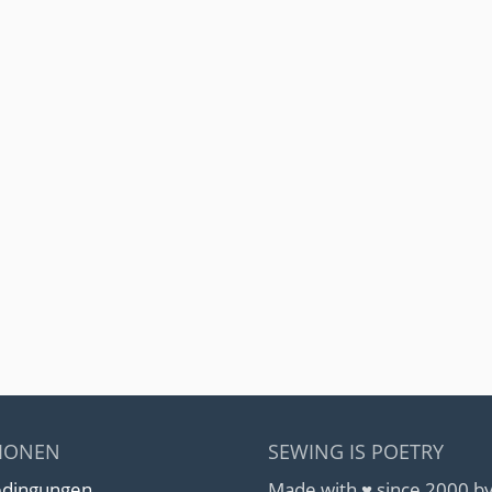
IONEN
SEWING IS POETRY
edingungen
Made with ♥ since 2000 