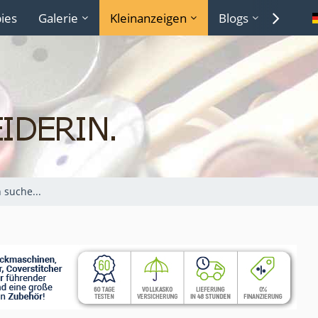
ies
Galerie
Kleinanzeigen
Blogs
Lexiko
h suche...