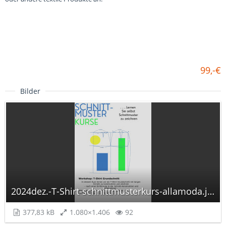
99,-€
Bilder
2024dez.-T-Shirt-schnittmusterkurs-allamoda.jpg
377,83 kB
1.080×1.406
92