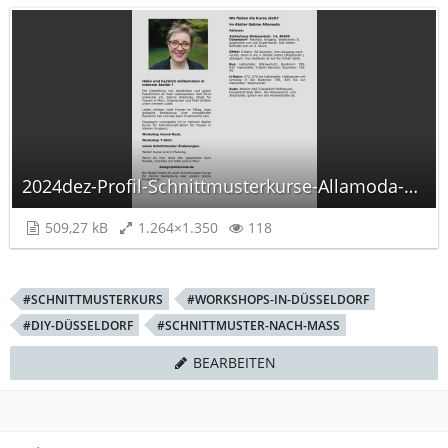
2024dez-Profil-Schnittmusterkurse-Allamoda-print.jpg
509,27 kB
1.264×1.350
118
#SCHNITTMUSTERKURS
#WORKSHOPS-IN-DÜSSELDORF
#DIY-DÜSSELDORF
#SCHNITTMUSTER-NACH-MASS
BEARBEITEN