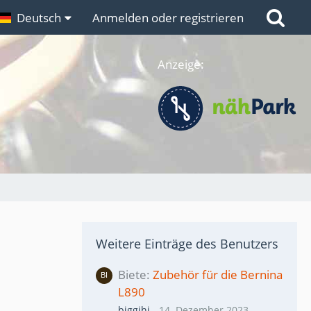
n
Deutsch
Links
Anmelden oder registrieren
Anzeige:
Weitere Einträge des Benutzers
Biete
Zubehör für die Bernina
L890
biggihi
-
14. Dezember 2023