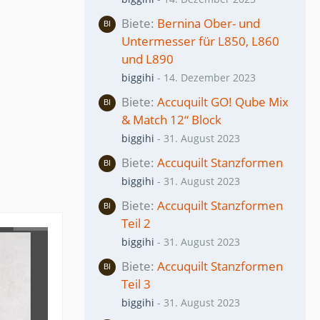
Biete
Bernina Ober- und
Untermesser für L850, L860
und L890
biggihi
-
14. Dezember 2023
Biete
Accuquilt GO! Qube Mix
& Match 12“ Block
biggihi
-
31. August 2023
Biete
Accuquilt Stanzformen
biggihi
-
31. August 2023
Biete
Accuquilt Stanzformen
Teil 2
biggihi
-
31. August 2023
Biete
Accuquilt Stanzformen
Teil 3
biggihi
-
31. August 2023