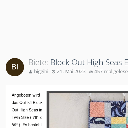
Biete
Block Out High Seas E
biggihi
21. Mai 2023
457 mal geles
Angeboten wird
das Quiltkit Block
Out High Seas in
Twin Size ( 76“ x
89“ ). Es besteht