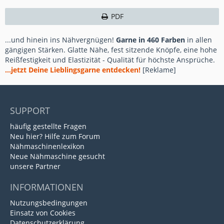
PDF
...und hinein ins Nähvergnügen!
Garne in 460 Farben
in allen
gängigen Stärken. Glatte Nähe, fest sitzende Knöpfe, eine hohe
Reißfestigkeit und Elastizität - Qualität für höchste Ansprüche.
...jetzt Deine Lieblingsgarne entdecken!
[Reklame]
SUPPORT
häufig gestellte Fragen
Neu hier? Hilfe zum Forum
Nähmaschinenlexikon
Neue Nähmaschine gesucht
unsere Partner
INFORMATIONEN
Nutzungsbedingungen
Einsatz von Cookies
Datenschutzerklärung