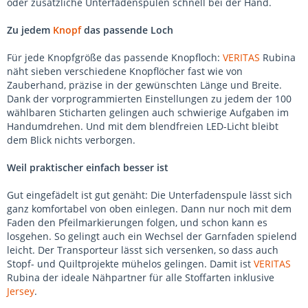
oder zusätzliche Unterfadenspulen schnell bei der Hand.
Zu jedem
Knopf
das passende Loch
Für jede Knopfgröße das passende Knopfloch:
VERITAS
Rubina
näht sieben verschiedene Knopflöcher fast wie von
Zauberhand, präzise in der gewünschten Länge und Breite.
Dank der vorprogrammierten Einstellungen zu jedem der 100
wählbaren Sticharten gelingen auch schwierige Aufgaben im
Handumdrehen. Und mit dem blendfreien LED-Licht bleibt
dem Blick nichts verborgen.
Weil praktischer einfach besser ist
Gut eingefädelt ist gut genäht: Die Unterfadenspule lässt sich
ganz komfortabel von oben einlegen. Dann nur noch mit dem
Faden den Pfeilmarkierungen folgen, und schon kann es
losgehen. So gelingt auch ein Wechsel der Garnfaden spielend
leicht. Der Transporteur lässt sich versenken, so dass auch
Stopf- und Quiltprojekte mühelos gelingen. Damit ist
VERITAS
Rubina der ideale Nähpartner für alle Stoffarten inklusive
Jersey
.