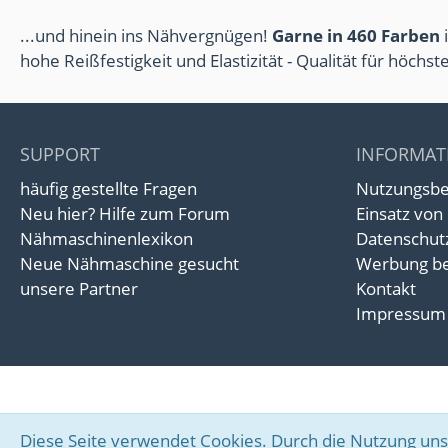
...und hinein ins Nähvergnügen!
Garne in 460 Farben
i
hohe Reißfestigkeit und Elastizität - Qualität für höchs
SUPPORT
INFORMAT
häufig gestellte Fragen
Nutzungsb
Neu hier? Hilfe zum Forum
Einsatz von
Nähmaschinenlexikon
Datenschut
Neue Nähmaschine gesucht
Werbung be
unsere Partner
Kontakt
Impressum
Diese Seite verwendet Cookies. Durch die Nutzung unse