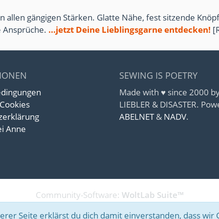
n allen gängigen Stärken. Glatte Nähe, fest sitzende Knöpf
te Ansprüche.
...jetzt Deine Lieblingsgarne entdecken!
[
IONEN
SEWING IS POETRY
edingungen
Made with ♥ since 2000 
 Cookies
LIEBLER & DISASTER. Pow
zerklärung
ABELNET
&
NADV
.
i Anne
Community-Software:
WoltLab Suite™
rer Seite erklärst du dich damit einverstanden, dass wir 