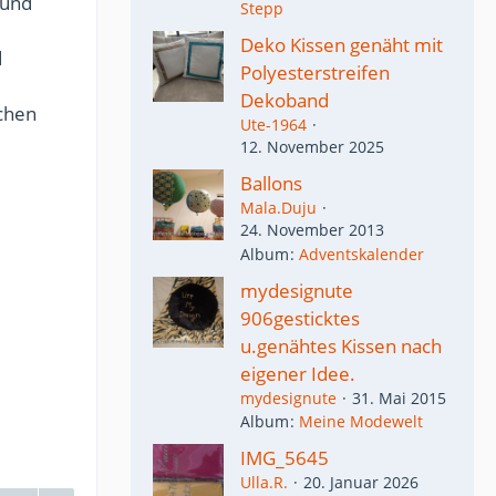
rund
Stepp
Deko Kissen genäht mit
d
Polyesterstreifen
Dekoband
ichen
Ute-1964
12. November 2025
Ballons
Mala.Duju
24. November 2013
Album
Adventskalender
mydesignute
906gesticktes
u.genähtes Kissen nach
eigener Idee.
mydesignute
31. Mai 2015
Album
Meine Modewelt
IMG_5645
Ulla.R.
20. Januar 2026