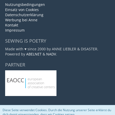
Nutzungsbedingungen
Einsatz von Cookies
Datenschutzerklärung
Werbung bei Anne
Kontakt
Impressum
SEWING IS POETRY
Made with ♥ since 2000 by ANNE LIEBLER & DISASTER.
Powered by
ABELNET
&
NADV
.
PARTNER
Diese Seite verwendet Cookies. Durch die Nutzung unserer Seite erklärst du
Community-Software:
WoltLab Suite™
dich damit einverstanden, dass wir Cookies setzen.