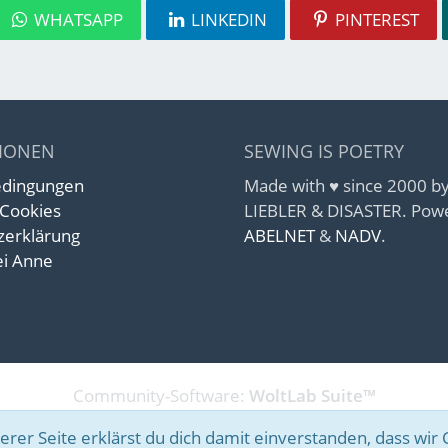
WHATSAPP
LINKEDIN
PINTEREST
IONEN
SEWING IS POETRY
edingungen
Made with ♥ since 2000 
 Cookies
LIEBLER & DISASTER. Pow
zerklärung
ABELNET
&
NADV
.
i Anne
Community-Software:
WoltLab Suite™
rer Seite erklärst du dich damit einverstanden, dass wir 