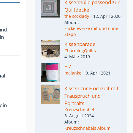
Kissenhülle passend zur
Quiltdecke
the socklady
12. April 2020
Album
Flickenwerke mit und ohne
 und
Stepp
ln
Kissenparade
CharmingQuilts
4. März 2019
E 7
malanke
9. April 2021
mal
Kissen zur Hochzeit mit
r
Trauspruch und
Portraits
ein
Kreuzschnabel
3. August 2024
Album
Kreuzschnabels Album