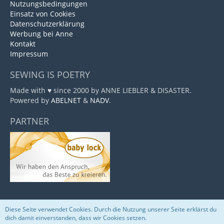
Nutzungsbedingungen
Einsatz von Cookies
Datenschutzerklärung
Werbung bei Anne
Kontakt
Impressum
SEWING IS POETRY
Made with ♥ since 2000 by ANNE LIEBLER & DISASTER.
Powered by
ABELNET
&
NADV
.
PARTNER
Diese Seite verwendet Cookies. Durch die Nutzung unserer Seite erklärst du
Community-Software:
WoltLab Suite™
dich damit einverstanden, dass wir Cookies setzen.