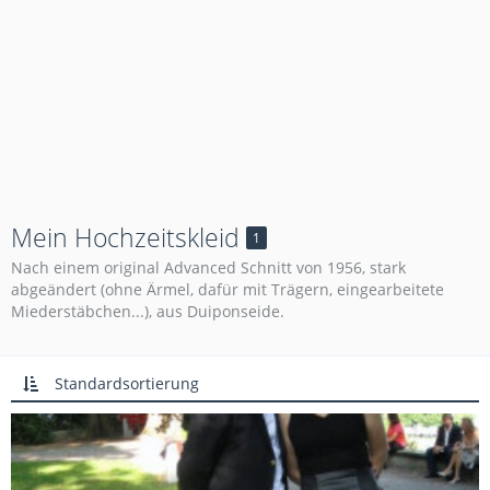
Mein Hochzeitskleid
1
Nach einem original Advanced Schnitt von 1956, stark
abgeändert (ohne Ärmel, dafür mit Trägern, eingearbeitete
Miederstäbchen...), aus Duiponseide.
Standardsortierung