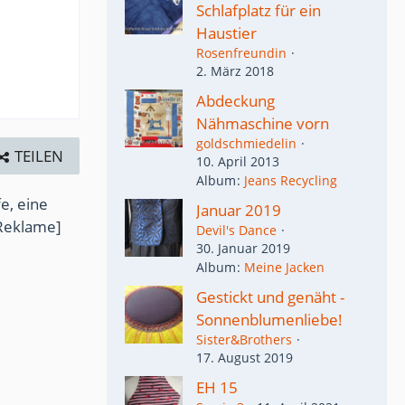
Schlafplatz für ein
Haustier
Rosenfreundin
2. März 2018
Abdeckung
Nähmaschine vorn
goldschmiedelin
TEILEN
10. April 2013
Album
Jeans Recycling
e, eine
Januar 2019
Reklame]
Devil's Dance
30. Januar 2019
Album
Meine Jacken
Gestickt und genäht -
Sonnenblumenliebe!
Sister&Brothers
17. August 2019
EH 15