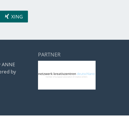
XING
PARTNER
by ANNE
ered by