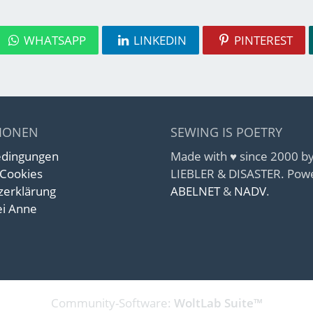
WHATSAPP
LINKEDIN
PINTEREST
IONEN
SEWING IS POETRY
edingungen
Made with ♥ since 2000 
 Cookies
LIEBLER & DISASTER. Pow
zerklärung
ABELNET
&
NADV
.
i Anne
Community-Software:
WoltLab Suite™