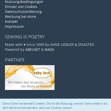
Nutzungsbedingungen
Einsatz von Cookies
Datenschutzerklärung
Werbung bei Anne
Kontakt
Impressum
SEWING IS POETRY
Made with ♥ since 2000 by ANNE LIEBLER & DISASTER.
Powered by
ABELNET
&
NADV
.
PARTNER
Diese Seite verwendet Cookies. Durch die Nutzung unserer Seite erklärst du
Community-Software:
WoltLab Suite™
dich damit einverstanden, dass wir Cookies setzen.