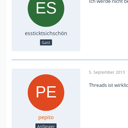
Ich werde nicht b
essticktsichschön
Gast
5. September 2013
Threads ist wirkli
pepito
Anfänger