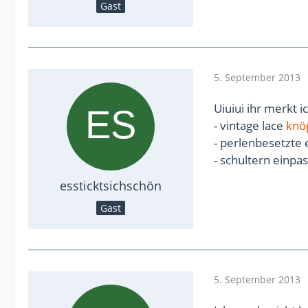
Gast
5. September 2013
Uiuiui ihr merkt ic
- vintage lace
knö
- perlenbesetzte 
- schultern einpa
essticktsichschön
Gast
5. September 2013