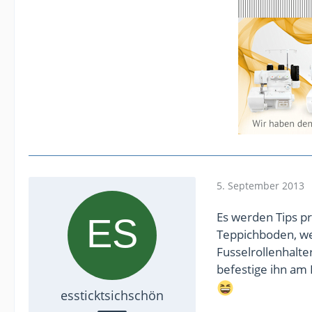
5. September 2013
Es werden Tips p
Teppichboden, we
Fusselrollenhalte
befestige ihn am R
essticktsichschön