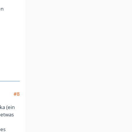
en
#8
ka (ein
 etwas
les