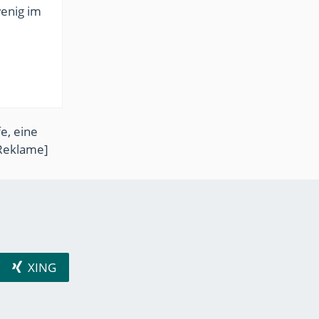
wenig im
e, eine
Reklame]
XING