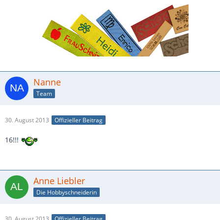
Nanne
Team
30. August 2013
Offizieller Beitrag
16!!!
Anne Liebler
Die Hobbyschneiderin
30. August 2013
Offizieller Beitrag