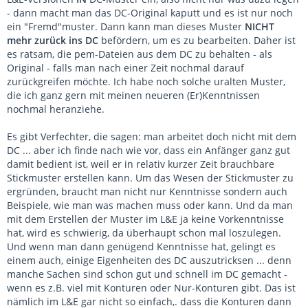
- dann macht man das DC-Original kaputt und es ist nur noch
ein "Fremd"muster. Dann kann man dieses Muster
NICHT
mehr zurück ins DC
befördern, um es zu bearbeiten. Daher ist
es ratsam, die pem-Dateien aus dem DC zu behalten - als
Original - falls man nach einer Zeit nochmal darauf
zurückgreifen möchte. Ich habe noch solche uralten Muster,
die ich ganz gern mit meinen neueren (Er)Kenntnissen
nochmal heranziehe.
Es gibt Verfechter, die sagen: man arbeitet doch nicht mit dem
DC ... aber ich finde nach wie vor, dass ein Anfänger ganz gut
damit bedient ist, weil er in relativ kurzer Zeit brauchbare
Stickmuster erstellen kann. Um das Wesen der Stickmuster zu
ergründen, braucht man nicht nur Kenntnisse sondern auch
Beispiele, wie man was machen muss oder kann. Und da man
mit dem Erstellen der Muster im L&E ja keine Vorkenntnisse
hat, wird es schwierig, da überhaupt schon mal loszulegen.
Und wenn man dann genügend Kenntnisse hat, gelingt es
einem auch, einige Eigenheiten des DC auszutricksen ... denn
manche Sachen sind schon gut und schnell im DC gemacht -
wenn es z.B. viel mit Konturen oder Nur-Konturen gibt. Das ist
nämlich im L&E gar nicht so einfach,. dass die Konturen dann