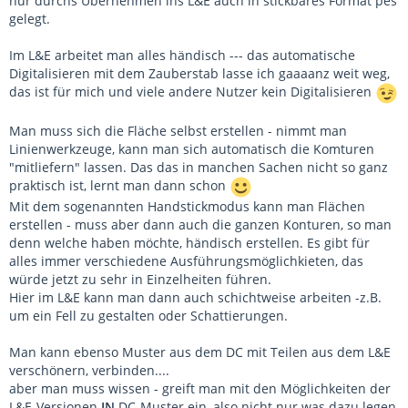
nur durchs Übernehmen ins L&E auch in stickbares Format pes
gelegt.
Im L&E arbeitet man alles händisch --- das automatische
Digitalisieren mit dem Zauberstab lasse ich gaaaanz weit weg,
das ist für mich und viele andere Nutzer kein Digitalisieren
Man muss sich die Fläche selbst erstellen - nimmt man
Linienwerkzeuge, kann man sich automatisch die Komturen
"mitliefern" lassen. Das das in manchen Sachen nicht so ganz
praktisch ist, lernt man dann schon
Mit dem sogenannten Handstickmodus kann man Flächen
erstellen - muss aber dann auch die ganzen Konturen, so man
denn welche haben möchte, händisch erstellen. Es gibt für
alles immer verschiedene Ausführungsmöglichkieten, das
würde jetzt zu sehr in Einzelheiten führen.
Hier im L&E kann man dann auch schichtweise arbeiten -z.B.
um ein Fell zu gestalten oder Schattierungen.
Man kann ebenso Muster aus dem DC mit Teilen aus dem L&E
verschönern, verbinden....
aber man muss wissen - greift man mit den Möglichkeiten der
L&E-Versionen
IN
DC-Muster ein, also nicht nur was dazu legen