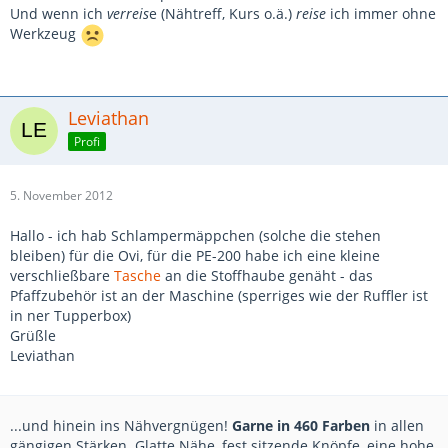
Und wenn ich
verreis
e (Nähtreff, Kurs o.ä.)
reise
ich immer ohne
Werkzeug
Leviathan
Profi
5. November 2012
Hallo - ich hab Schlampermäppchen (solche die stehen
bleiben) für die Ovi, für die PE-200 habe ich eine kleine
verschließbare
Tasche
an die Stoffhaube genäht - das
Pfaffzubehör ist an der Maschine (sperriges wie der Ruffler ist
in ner Tupperbox)
Grüßle
Leviathan
...und hinein ins Nähvergnügen!
Garne in 460 Farben
in allen
gängigen Stärken. Glatte Nähe, fest sitzende Knöpfe, eine hohe