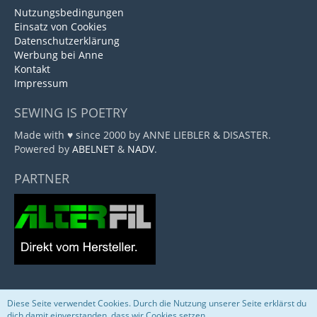
Nutzungsbedingungen
Einsatz von Cookies
Datenschutzerklärung
Werbung bei Anne
Kontakt
Impressum
SEWING IS POETRY
Made with ♥ since 2000 by ANNE LIEBLER & DISASTER.
Powered by
ABELNET
&
NADV
.
PARTNER
Diese Seite verwendet Cookies. Durch die Nutzung unserer Seite erklärst du
Community-Software:
WoltLab Suite™
dich damit einverstanden, dass wir Cookies setzen.