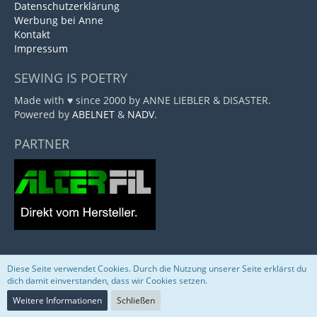
Datenschutzerklärung
Werbung bei Anne
Kontakt
Impressum
SEWING IS POETRY
Made with ♥ since 2000 by ANNE LIEBLER & DISASTER.
Powered by
ABELNET
&
NADV
.
PARTNER
Diese Seite verwendet Cookies. Durch die Nutzung unserer Seite erklärst du
Community-Software:
WoltLab Suite™
dich damit einverstanden, dass wir Cookies setzen.
Weitere Informationen
Schließen