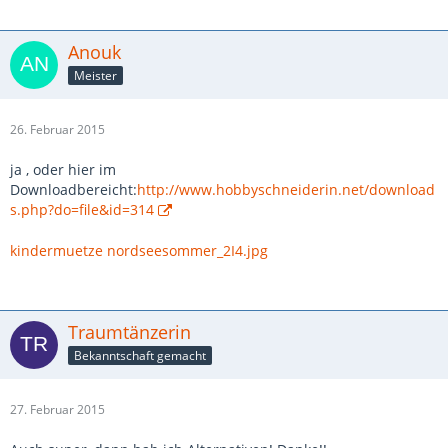
Anouk
Meister
26. Februar 2015
ja , oder hier im
Downloadbereicht:
http://www.hobbyschneiderin.net/download
s.php?do=file&id=314
kindermuetze nordseesommer_2I4.jpg
Traumtänzerin
Bekanntschaft gemacht
27. Februar 2015