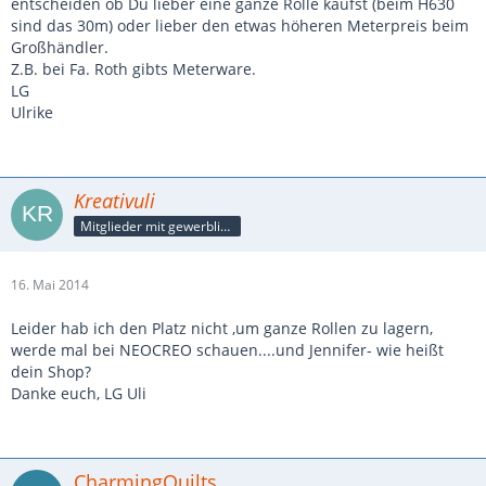
entscheiden ob Du lieber eine ganze Rolle kaufst (beim H630
sind das 30m) oder lieber den etwas höheren Meterpreis beim
Großhändler.
Z.B. bei Fa. Roth gibts Meterware.
LG
Ulrike
Kreativuli
Mitglieder mit gewerblicher Verbindung, auch als Mitarbeiter/in
16. Mai 2014
Leider hab ich den Platz nicht ,um ganze Rollen zu lagern,
werde mal bei NEOCREO schauen....und Jennifer- wie heißt
dein Shop?
Danke euch, LG Uli
CharmingQuilts