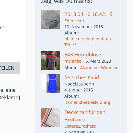
Zeig, was Du machst!
2013 04 10 16.42.15
Elfenkleid
ar.
10. November 2013
Album
Meine ersten genähten
Teile !
E43 Hemdbluse
malanke
5. März 2023
TEILEN
Album
Akademie Wimmer
festliches Kleid
Nadelzauberin
e, eine
4. Januar 2015
Album
Reklame]
Damenoberbekleidung
Deckchen für den
Brotkorb
Sister&Brothers
2. Februar 2018