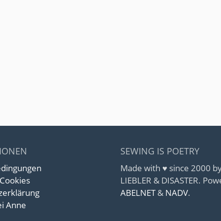
IONEN
SEWING IS POETRY
edingungen
Made with ♥ since 2000 
 Cookies
LIEBLER & DISASTER. Pow
zerklärung
ABELNET
&
NADV
.
i Anne