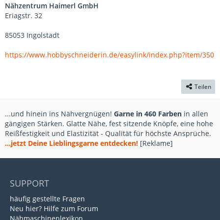
Nähzentrum Haimerl GmbH
Eriagstr. 32
85053 Ingolstadt
https://www.hobbyschneiderin.de/easylink/index.php?item/350
Teilen
...und hinein ins Nähvergnügen!
Garne in 460 Farben
in allen
gängigen Stärken. Glatte Nähe, fest sitzende Knöpfe, eine hohe
Reißfestigkeit und Elastizität - Qualität für höchste Ansprüche.
...jetzt Deine Lieblingsgarne entdecken!
[Reklame]
SUPPORT
häufig gestellte Fragen
Neu hier? Hilfe zum Forum
Nähmaschinenlexikon