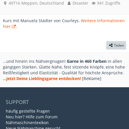
49716 Meppen, Deutschland
Disaster
941 Zugriffe
Kurs mit Manuela Städter von Courleys.
Weitere Informationen
hier
.
Teilen
...und hinein ins Nähvergnügen!
Garne in 460 Farben
in allen
gängigen Stärken. Glatte Nähe, fest sitzende Knöpfe, eine hohe
Reißfestigkeit und Elastizität - Qualität für höchste Ansprüche.
...jetzt Deine Lieblingsgarne entdecken!
[Reklame]
SUPPORT
häufig gestellte Fragen
Neu hier? Hilfe zum Forum
Nähmaschinenlexikon
Neue Nähmaschine gesucht