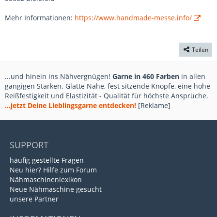
Mehr Informationen:
https://www.handmade-messe.info/
Teilen
...und hinein ins Nähvergnügen!
Garne in 460 Farben
in allen
gängigen Stärken. Glatte Nähe, fest sitzende Knöpfe, eine hohe
Reißfestigkeit und Elastizität - Qualität für höchste Ansprüche.
...jetzt Deine Lieblingsgarne entdecken!
[Reklame]
SUPPORT
häufig gestellte Fragen
Neu hier? Hilfe zum Forum
Nähmaschinenlexikon
Neue Nähmaschine gesucht
unsere Partner