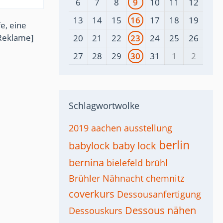
6
7
8
9
10
11
12
13
14
15
16
17
18
19
e, eine
Reklame]
20
21
22
23
24
25
26
27
28
29
30
31
1
2
Schlagwortwolke
2019
aachen
ausstellung
berlin
babylock
baby lock
bernina
bielefeld
brühl
Brühler Nähnacht
chemnitz
coverkurs
Dessousanfertigung
Dessous nähen
Dessouskurs