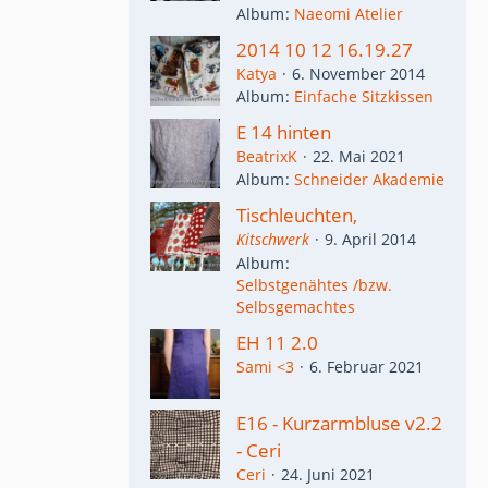
Album
Naeomi Atelier
2014 10 12 16.19.27
Katya
6. November 2014
Album
Einfache Sitzkissen
E 14 hinten
BeatrixK
22. Mai 2021
Album
Schneider Akademie
Tischleuchten,
Kitschwerk
9. April 2014
Album
Selbstgenähtes /bzw.
Selbsgemachtes
EH 11 2.0
Sami <3
6. Februar 2021
E16 - Kurzarmbluse v2.2
- Ceri
Ceri
24. Juni 2021