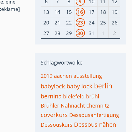
6
7
8
9
10
11
12
e, eine
Reklame]
13
14
15
16
17
18
19
20
21
22
23
24
25
26
27
28
29
30
31
1
2
Schlagwortwolke
2019
aachen
ausstellung
berlin
babylock
baby lock
bernina
bielefeld
brühl
Brühler Nähnacht
chemnitz
coverkurs
Dessousanfertigung
Dessous nähen
Dessouskurs