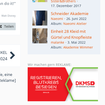
Sister&Brothers
n do it!"
17. Dezember 2017
Schneider Akademie
Walt Disney
Naeomi
26. Juni 2022
Album
Naeomi Atelier
Teilen
Einheit 28 Kleid mit
Gürtel und Knopfleiste
malanke
3. Mai 2022
Album
Akademie Wimmer
IKEL
2024
Wir machen gern REKLAME:
e, eine
Reklame]