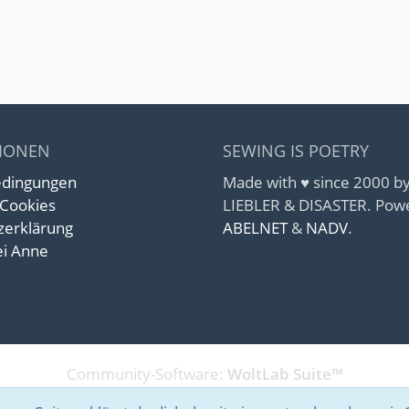
IONEN
SEWING IS POETRY
edingungen
Made with ♥ since 2000 
 Cookies
LIEBLER & DISASTER. Pow
zerklärung
ABELNET
&
NADV
.
i Anne
Community-Software:
WoltLab Suite™