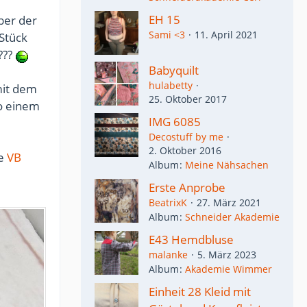
EH 15
ber der
Sami <3
11. April 2021
Stück
???
Babyquilt
hulabetty
mit dem
25. Oktober 2017
so einem
IMG 6085
Decostuff by me
2. Oktober 2016
ie
VB
Album
Meine Nähsachen
Erste Anprobe
BeatrixK
27. März 2021
Album
Schneider Akademie
E43 Hemdbluse
malanke
5. März 2023
Album
Akademie Wimmer
Einheit 28 Kleid mit