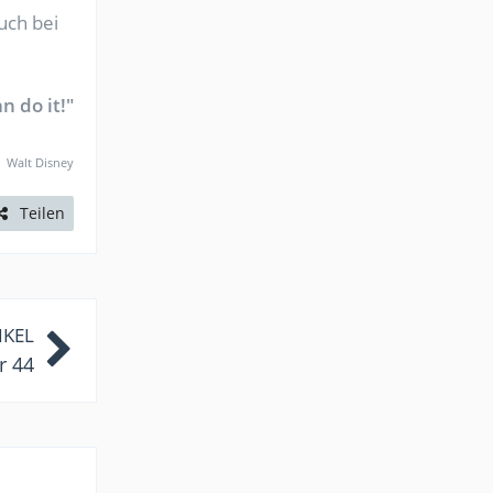
uch bei
n do it!"
Walt Disney
Teilen
IKEL
r 44