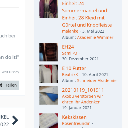
Einheit 24
Sommermantel und
Einheit 28 Kleid mit
Gürtel und Knopfleiste
malanke
3. Mai 2022
uch bei
Album
Akademie Wimmer
EH24
Sami <3
n do it!"
30. Dezember 2021
E 10 Futter
Walt Disney
BeatrixK
10. April 2021
Album
Schneider Akademie
Teilen
20210119_101911
Akobu verstorben wir
ehren ihr Andenken
19. Januar 2021
IKEL
Kekskissen
Rosenfreundin
2022