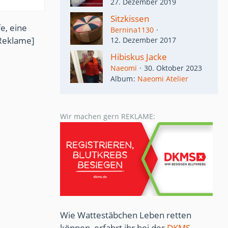
27. Dezember 2019
Sitzkissen
e, eine
Bernina1130
Reklame]
12. Dezember 2017
Hibiskus Jacke
Naeomi
30. Oktober 2023
Album
Naeomi Atelier
Wir machen gern REKLAME:
Wie Wattestäbchen Leben retten
können, erfahrt ihr bei der
DKMS
...