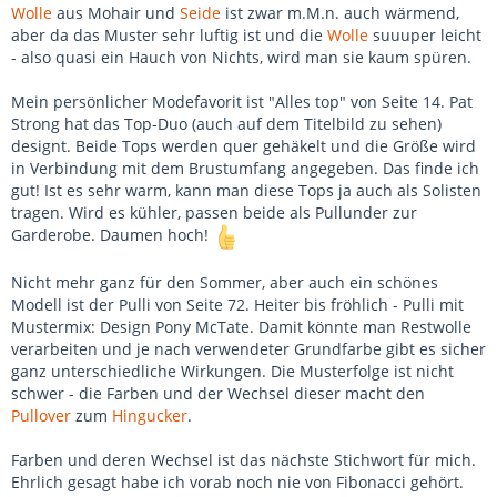
Wolle
aus Mohair und
Seide
ist zwar m.M.n. auch wärmend,
aber da das Muster sehr luftig ist und die
Wolle
suuuper leicht
- also quasi ein Hauch von Nichts, wird man sie kaum spüren.
Mein persönlicher Modefavorit ist "Alles top" von Seite 14. Pat
Strong hat das Top-Duo (auch auf dem Titelbild zu sehen)
designt. Beide Tops werden quer gehäkelt und die Größe wird
in Verbindung mit dem Brustumfang angegeben. Das finde ich
gut! Ist es sehr warm, kann man diese Tops ja auch als Solisten
tragen. Wird es kühler, passen beide als Pullunder zur
Garderobe. Daumen hoch!
Nicht mehr ganz für den Sommer, aber auch ein schönes
Modell ist der Pulli von Seite 72. Heiter bis fröhlich - Pulli mit
Mustermix: Design Pony McTate. Damit könnte man Restwolle
verarbeiten und je nach verwendeter Grundfarbe gibt es sicher
ganz unterschiedliche Wirkungen. Die Musterfolge ist nicht
schwer - die Farben und der Wechsel dieser macht den
Pullover
zum
Hingucker
.
Farben und deren Wechsel ist das nächste Stichwort für mich.
Ehrlich gesagt habe ich vorab noch nie von Fibonacci gehört.