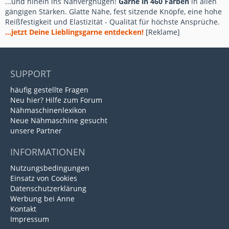
...und hinein ins Nähvergnügen!
Garne in 460 Farben
in allen
gängigen Stärken. Glatte Nähe, fest sitzende Knöpfe, eine hohe
Reißfestigkeit und Elastizität - Qualität für höchste Ansprüche.
...jetzt Deine Lieblingsgarne entdecken!
[Reklame]
SUPPORT
häufig gestellte Fragen
Neu hier? Hilfe zum Forum
Nähmaschinenlexikon
Neue Nähmaschine gesucht
unsere Partner
INFORMATIONEN
Nutzungsbedingungen
Einsatz von Cookies
Datenschutzerklärung
Werbung bei Anne
Kontakt
Impressum