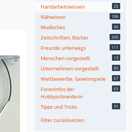
Handarbeitswissen
25
Nähwissen
106
Modisches
45
Zeitschriften, Bücher
260
Freunde unterwegs
111
Menschen vorgestellt
13
Unternehmen vorgestellt
85
Wettbewerbe, Gewinnspiele
67
Foreninfos der
63
Hobbyschneiderin
Tipps und Tricks
31
Filter zurücksetzen