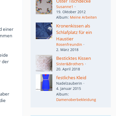
Oster Tischdecke
Susanne1
19. Oktober 2012
Album
Meine Arbeiten
Kronenkissen als
 einer
Schlafplatz für ein
nommen
Haustier
Rosenfreundin
2. März 2018
eide
Besticktes Kissen
r der
Sister&Brothers
20. April 2018
festliches Kleid
Nadelzauberin
4. Januar 2015
 aber
Album
Damenoberbekleidung
die