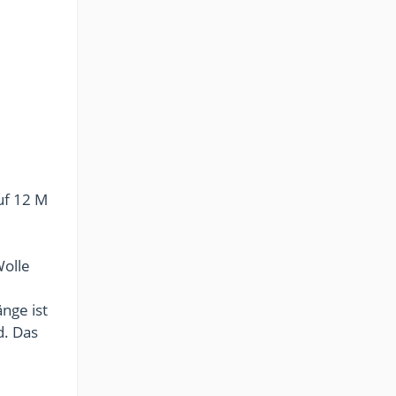
uf 12 M
Wolle
nge ist
d. Das