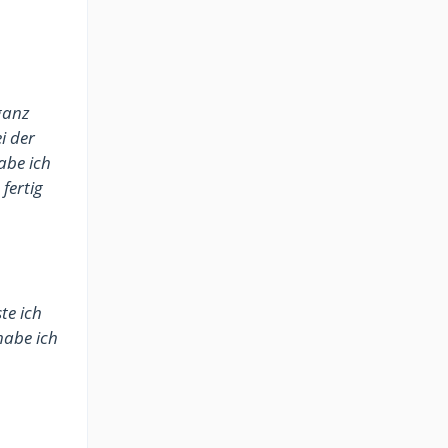
ganz
i der
abe ich
fertig
te ich
habe ich