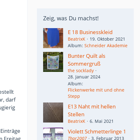
Zeig, was Du machst!
E 18 Businesskleid
BeatrixK
19. Oktober 2021
Album
Schneider Akademie
Bunter Quilt als
Sommergruß
the socklady
28. Januar 2024
Album
Flickenwerke mit und ohne
stellt
Stepp
r, darf
E13 Naht mit hellen
ugierig
Stellen
BeatrixK
6. Mai 2021
 Einträge
Violett Schmetterlinge 1
m Freitag
Thor2007
3. Februar 2013