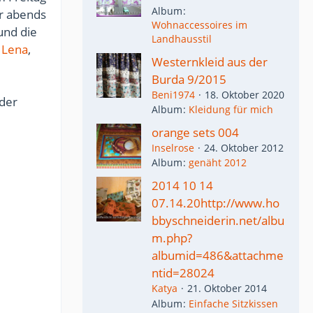
Album
er abends
Wohnaccessoires im
und die
Landhausstil
,
Lena
,
Westernkleid aus der
Burda 9/2015
Beni1974
18. Oktober 2020
 der
Album
Kleidung für mich
orange sets 004
Inselrose
24. Oktober 2012
Album
genäht 2012
2014 10 14
07.14.20http://www.ho
bbyschneiderin.net/albu
m.php?
albumid=486&attachme
ntid=28024
Katya
21. Oktober 2014
Album
Einfache Sitzkissen