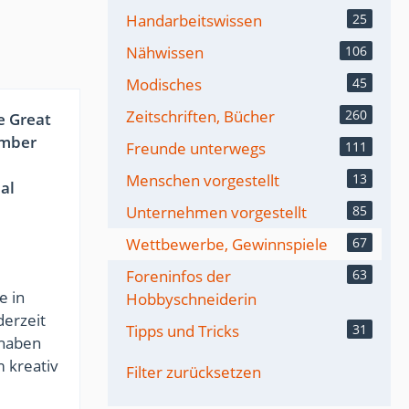
Handarbeitswissen
25
Nähwissen
106
Modisches
45
Zeitschriften, Bücher
260
e Great
ember
Freunde unterwegs
111
Menschen vorgestellt
13
al
Unternehmen vorgestellt
85
Wettbewerbe, Gewinnspiele
67
Foreninfos der
63
e in
Hobbyschneiderin
derzeit
Tipps und Tricks
31
lhaben
m kreativ
Filter zurücksetzen