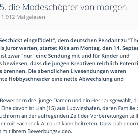
015, die Modeschöpfer von morgen
1.912 Mal gelesen
Geschickt eingefädelt", dem deutschen Pendant zu "Th
ls Juror warten, startet Kika am Montag, den 14. Sept
ist zwar "nur" eine Sendung mit und für Kinder und
ts bewiesen, dass die jungen Kreativen reichlich Potenzi
es brennen. Die abendlichen Livesendungen waren
schte Hobbyschneider eine nette Abwechslung und
n Bewerbern drei junge Damen und ein Herr ausgewählt, di
Eine davon ist Liah (15) aus Ludwigshafen, deren Familie 
buchform an der aufregenden Zeit der Vorbereitungen tei
jeder mit Facebook-Account kann beitreten. Dass Liah enor
ts mit ihrem Bewerbungsvideo.