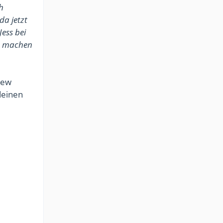
h
a jetzt
ess bei
ch machen
iew
deinen