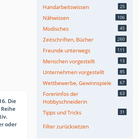
Handarbeitswissen
25
Nähwissen
106
Modisches
45
Zeitschriften, Bücher
260
Freunde unterwegs
111
Menschen vorgestellt
13
Unternehmen vorgestellt
85
Wettbewerbe, Gewinnspiele
67
Foreninfos der
63
6. Die
Hobbyschneiderin
s Reihe
Tipps und Tricks
31
iv.
er oder
Filter zurücksetzen