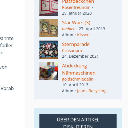
Platzdeckchen
Rosenfreundin
29. Januar 2020
Star Wars (3)
binhier
27. April 2013
Album
Kissen
wähnte
Sternparade
fädler
Crusadora
on
24. Dezember 2021
Abdeckung
 von
Nähmaschinen
goldschmiedelin
10. April 2013
. Vorab
Album
Jeans Recycling
ÜBER DEN ARTIKEL
DISKUTIEREN