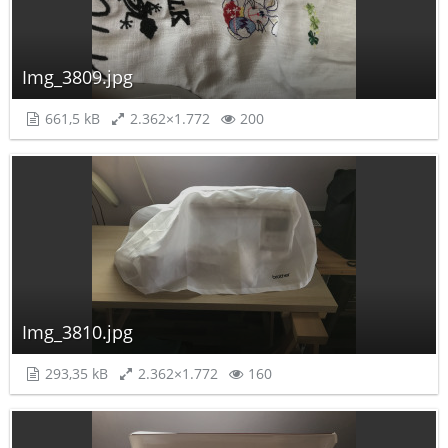
Img_3809.jpg
661,5 kB
2.362×1.772
200
Img_3810.jpg
293,35 kB
2.362×1.772
160