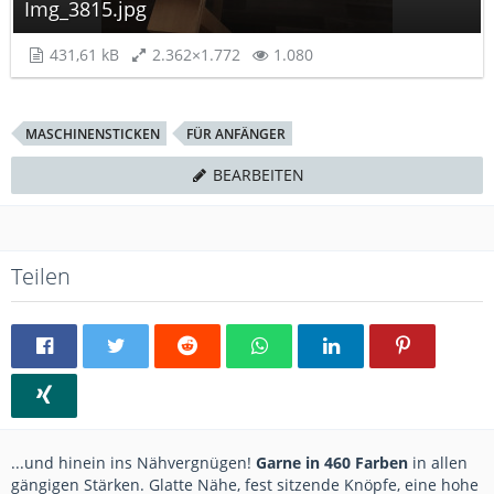
Img_3815.jpg
431,61 kB
2.362×1.772
1.080
MASCHINENSTICKEN
FÜR ANFÄNGER
BEARBEITEN
Teilen
...und hinein ins Nähvergnügen!
Garne in 460 Farben
in allen
gängigen Stärken. Glatte Nähe, fest sitzende Knöpfe, eine hohe