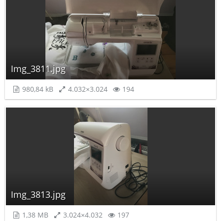
Img_3811.jpg
980,84 kB
4.032×3.024
194
Img_3813.jpg
1,38 MB
3.024×4.032
197