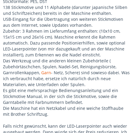
Stickformate: PES, DST
138 Stickmotive und 11 Alphabete (darunter japanische Silben
und Schriftzeichen) bereits in der Maschine enthalten.
USB-Eingang für die Übertragung von weiteren Stickmotiven
aus dem Internet, sowie Updates vorhanden.
Zubehör: 3 Rahmen im Lieferumfang enthalten: (10x10 cm,
15x15 cm und 26x16 cm). Maschine erkennt die Rahmen
automatisch. Dazu passende Positionierhilfen, sowie optional
LED-Laserpointer (von mir dazugekauft und an der Maschine
installiert), zum Erkennen wo die Nadel einsticht.
Das Werkzeug und die anderen kleinen Zubehörteile (
Zubehörtäschchen, Spulen, Nadel-Set, Reinigungsbürste,
Garnrollenkappen,
Garn
- Netz, Schere) sind sowieso dabei. Was
ich verbraucht habe, ersetze ich natürlich durch neue
Materialien, wie Unterfaden oder Spulen.
Es gibt eine mehrsprachige Bedienungsanleitung und ein
Stickmotive Manual, in der sich die Stickmotive, sowie die
Garntabelle mit Farbnummern befindet.
Die Maschine hat ein Netzkabel und eine weiche Stoffhaube
mit Brother Schriftzug.
Falls nicht gewünscht, kann der LED-Laserpointer auch wieder
ausgebaut werden. Dann würde sich der Preis reduzieren. Ich