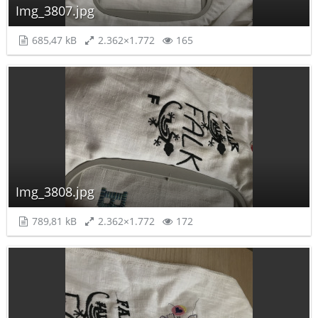
Img_3807.jpg
685,47 kB
2.362×1.772
165
Img_3808.jpg
789,81 kB
2.362×1.772
172