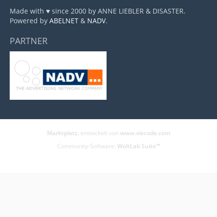
Made with ♥ since 2000 by ANNE LIEBLER & DISASTER.
Powered by
ABELNET
&
NADV
.
PARTNER
Marktplatz
, entwickelt von
www.viecode.com
Community-Software:
WoltLab Suite™