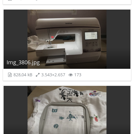
Img_3806.jpg
828,04 kB
3.543×2.657
173