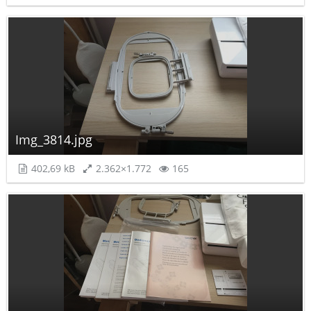
Img_3814.jpg
402,69 kB
2.362×1.772
165