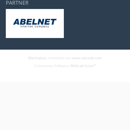
PARTNER
Marktplatz
, entwickelt von
www.viecode.com
Community-Software:
WoltLab Suite™