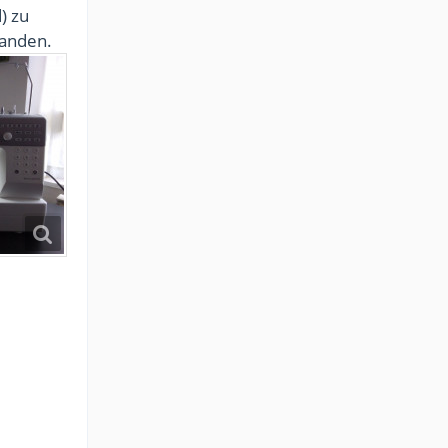
) zu
handen.