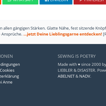
n allen gängigen Stärken. Glatte Nähe, fest sitzende Knöpf
te Ansprüche.
...jetzt Deine Lieblingsgarne entdecken!
[
IONEN
SEWING IS POETRY
edingungen
Made with ♥ since 2000 
 Cookies
LIEBLER & DISASTER. Pow
zerklärung
ABELNET
&
NADV
.
i Anne