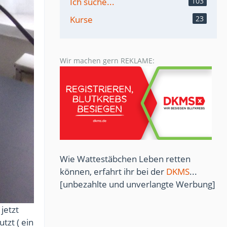
Ich suche...
103
Kurse
23
Wir machen gern REKLAME:
Wie Wattestäbchen Leben retten
können, erfahrt ihr bei der
DKMS
...
[unbezahlte und unverlangte Werbung]
jetzt
tzt ( ein