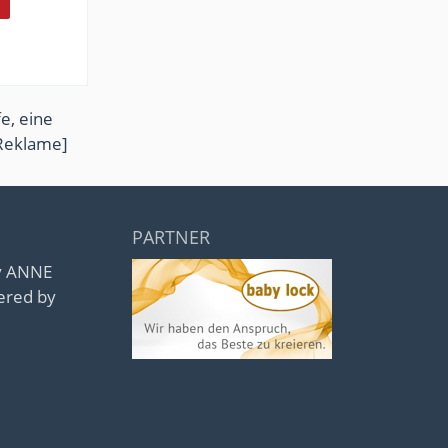
e, eine
Reklame]
PARTNER
by ANNE
ered by