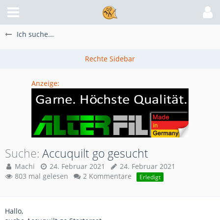
Ich suche...
Anzeige:
Suche
Accuquilt go gesucht
Machi
24. Februar 2021
24. Februar 2021
803 mal gelesen
2 Kommentare
Erledigt
Hallo,