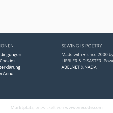
IONEN
SEWING IS POETRY
edingungen
Made with ♥ since 2000 
 Cookies
LIEBLER & DISASTER. Pow
zerklärung
ABELNET
&
NADV
.
i Anne
Marktplatz
, entwickelt von
www.viecode.com