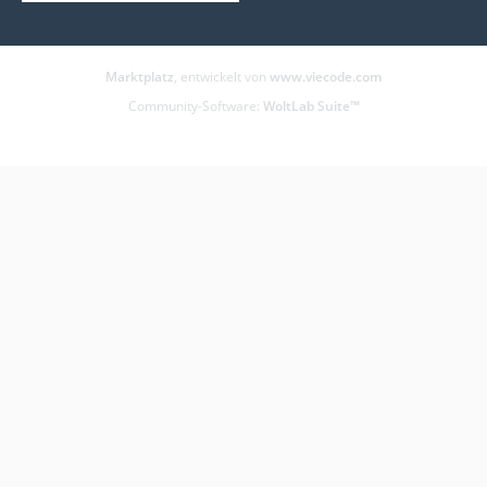
Marktplatz
, entwickelt von
www.viecode.com
Community-Software:
WoltLab Suite™